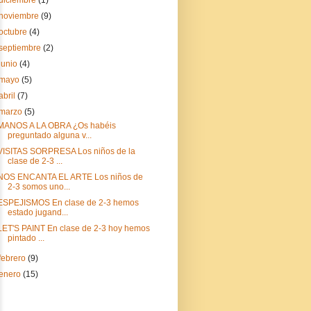
diciembre
(1)
noviembre
(9)
octubre
(4)
septiembre
(2)
junio
(4)
mayo
(5)
abril
(7)
marzo
(5)
MANOS A LA OBRA ¿Os habéis
preguntado alguna v...
VISITAS SORPRESA Los niños de la
clase de 2-3 ...
NOS ENCANTA EL ARTE Los niños de
2-3 somos uno...
ESPEJISMOS En clase de 2-3 hemos
estado jugand...
LET'S PAINT En clase de 2-3 hoy hemos
pintado ...
febrero
(9)
enero
(15)