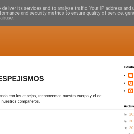
deliver its services and to analyze traffic. Your IP address and
formance and security metrics to ensure quality of service, ge
 abuse.
Colab
ESPEJISMOS
ando con los espejos, reconocemos nuestro cuerpo y el de
nuestros compañeros.
Archiv
►
20
►
20
▼
20