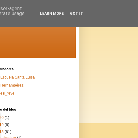
 user-agent
nerate usage
LEARN MORE
GOT IT
oradores
Escuela Santa Luisa
Hernampérez
esl_feye
o del blog
20
(1)
19
(6)
18
(61)