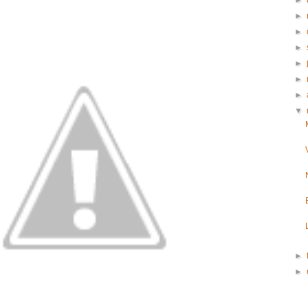
►
►
►
►
►
►
►
▼
►
►