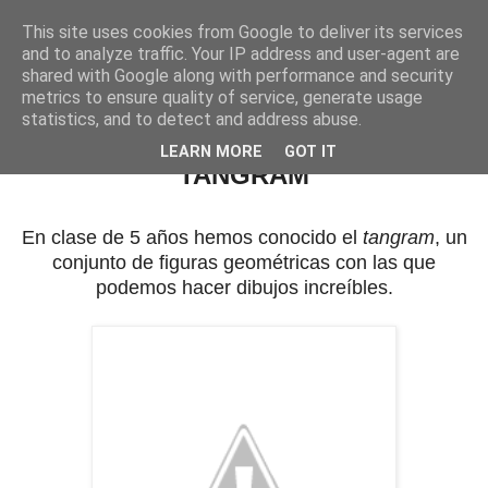
This site uses cookies from Google to deliver its services
Mi cole
and to analyze traffic. Your IP address and user-agent are
shared with Google along with performance and security
metrics to ensure quality of service, generate usage
statistics, and to detect and address abuse.
jueves, 1 de febrero de 2018
LEARN MORE
GOT IT
TANGRAM
En clase de 5 años hemos conocido el
tangram
, un
conjunto de figuras geométricas con las que
podemos hacer dibujos increíbles.